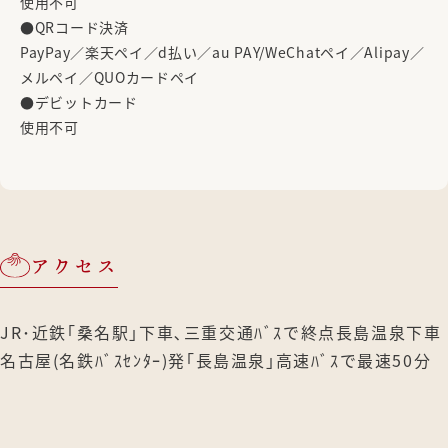
使用不可
●QRコード決済
PayPay／楽天ペイ／d払い／au PAY/WeChatペイ／Alipay／
メルペイ／QUOカードペイ
●デビットカード
使用不可
アクセス
JR･近鉄｢桑名駅｣下車､三重交通ﾊﾞｽで終点長島温泉下車
名古屋(名鉄ﾊﾞｽｾﾝﾀｰ)発｢長島温泉｣高速ﾊﾞｽで最速50分