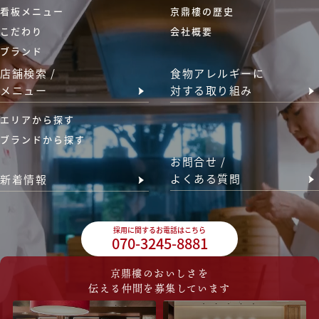
看板メニュー
京鼎樓の歴史
こだわり
会社概要
ブランド
店舗検索 /
食物アレルギーに
メニュー
対する取り組み
エリアから探す
ブランドから探す
お問合せ /
よくある質問
新着情報
採用に関するお電話はこちら
070-3245-8881
京鼎樓のおいしさを
伝える仲間を募集しています