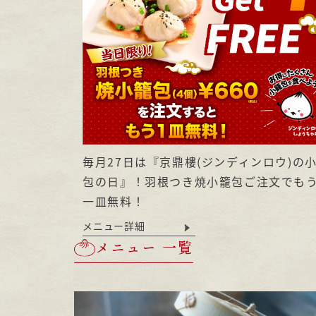
毎月27日は『京鼎樓(ジンディンロウ)の
包の日』！羽根つき焼小籠包ご注文でも
一皿無料！
メニュー詳細
メニュー 一覧