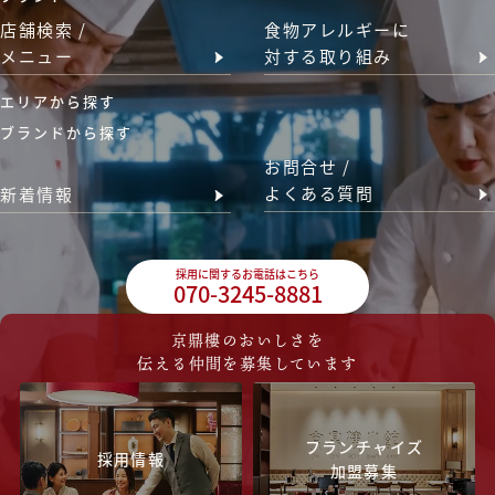
店舗検索 /
食物アレルギーに
メニュー
対する取り組み
エリアから探す
ブランドから探す
お問合せ /
よくある質問
新着情報
採用に関するお電話はこちら
070-3245-8881
京鼎樓のおいしさを
伝える仲間を募集しています
フランチャイズ
採用情報
加盟募集