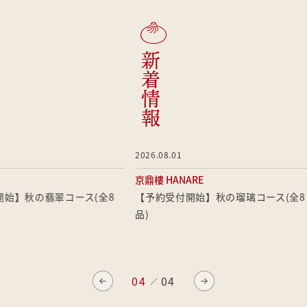
新着情報
ジンディンロウ ハナレ
京鼎樓 HANARE
2026.08.01
大人の会食に。落ち着いた雰囲気でのお食事なら、HANARE
京鼎樓 HANARE
ヘ。お料理はワンランク上の特別メニューをご用意するととも
に、空間にも特にこだわったお店です。
始】秋の翡翠コース(全8
【予約受付開始】秋の瑠璃コース(全8
品)
#会食
#接待
#デート
#記念日
04
04
／