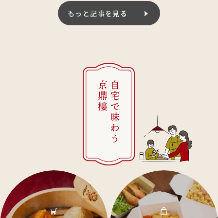
もっと記事を見る
ジンディンロウ ショウカン
京鼎樓 小館
何でもない日にも、ふらっと立ち寄れるフードコート店舗。京
鼎樓の小籠包を気軽に楽しめます。お買い物ついでのランチの
ほか、おやつタイムにも。
#ランチ
#小さなお子様と
#お一人でも