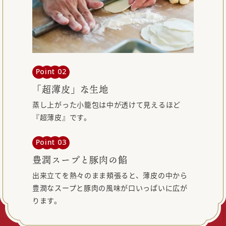
Point 02
「超薄皮」な生地
蒸し上がった小籠包は中が透けて見えるほど
『超薄皮』です。
Point 03
豊潤スープと豚肉の餡
出来立てを熱々のまま頬張ると、薄皮の中から
豊潤なスープと豚肉の風味が口いっぱいに広が
ります。