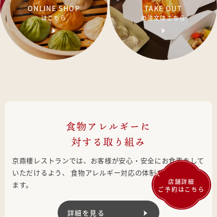
ONLINE SHOP
TAKE OUT
はこちら
の注文はこちら
ディンズ バイ ジンディンロウ
鼎’s by JIN DIN ROU
カジュアルな小籠包ダイニング。京鼎樓の味わいを継承した点
心やお料理をお楽しみいただきやすい価格帯で。宴会にもどう
ぞ。
食物アレルギーに
#宴会
#同窓会
#飲み会
#友人・仲間と
対する取り組み
2026.06.23
京鼎樓レストランでは、お客様が安心・安全にお食事をして
7日(月)START！毎月27日はお
小籠包を味わえる♪『京鼎樓 小
いただけるよう、
食物アレルギー対応の体制を整えており
の日』
店舗詳細
ます。
ご予約はこちら
詳細を見る