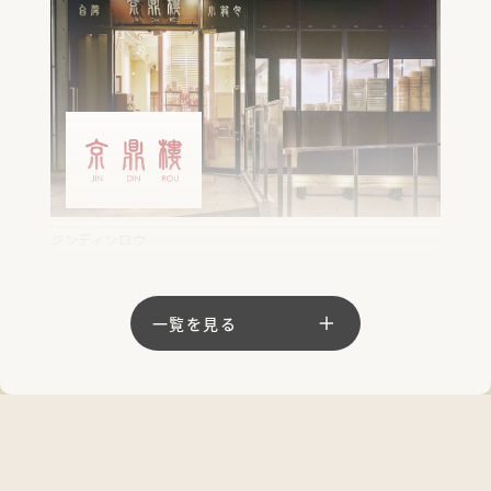
ジンディンロウ
京鼎樓
京鼎樓を代表するメインレストラン。本場のメニューを意識し
た本格的な台湾料理・中華料理を、お気軽に。大皿料理・コー
一覧を見る
ス料理のほか、多種多様な小皿もご用意。
#会食
#友人・ご家族と
#女性お一人で
#美食家