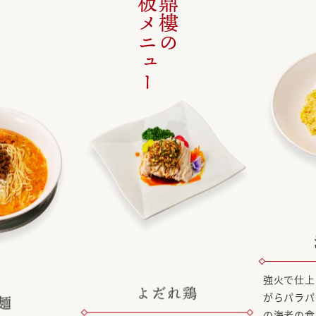
看板メニュー
京鼎樓の
麺
自慢のスープ
強火で仕上