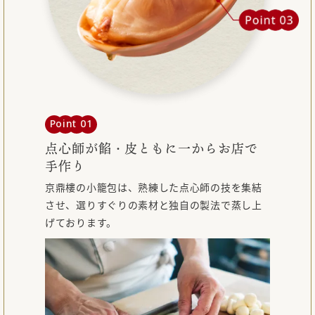
Point 01
点心師が餡・皮ともに
一からお店で
手作り
京鼎樓の小籠包は、熟練した点心師の技を集結
させ、選りすぐりの素材と独自の製法で蒸し上
げております。