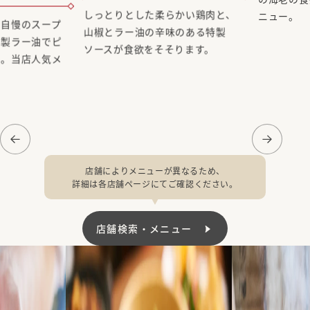
製ラー油でピ
がらパラパラ
よだれ鶏
。当店人気メ
の海老の食
ニュー。
しっとりとした柔らかい鶏肉と、
山椒とラー油の辛味のある特製
ソースが食欲をそそります。
店舗によりメニューが異なるため、
詳細は各店舗ページにてご確認ください。
店舗検索・メニュー