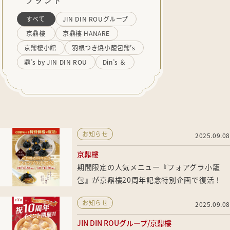
ブランド
すべて
JIN DIN ROUグループ
京鼎樓
京鼎樓 HANARE
京鼎樓小館
羽根つき焼小籠包鼎’s
鼎’s by JIN DIN ROU
Din’s ＆
お知らせ
2025.09.08
京鼎樓
期間限定の人気メニュー『フォアグラ小籠
包』が京鼎樓20周年記念特別企画で復活！
お知らせ
2025.09.08
JIN DIN ROUグループ
京鼎樓