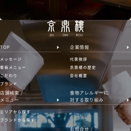
TOP
企業情報
メッセージ
代表挨拶
看板メニュー
京鼎樓の歴史
こだわり
会社概要
ブランド
店舗検索 /
食物アレルギーに
メニュー
対する取り組み
エリアから探す
ブランドから探す
お問合せ /