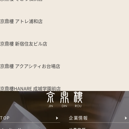
京鼎樓 アトレ浦和店
京鼎樓 新宿住友ビル店
京鼎樓 アクアシティお台場店
京鼎樓HANARE 成城学園前店
TOP
企業情報