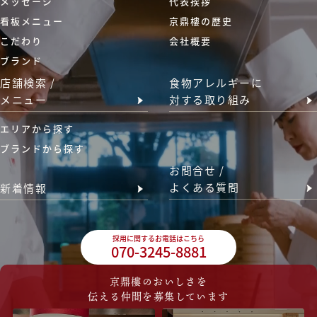
メッセージ
代表挨拶
看板メニュー
京鼎樓の歴史
こだわり
会社概要
ブランド
店舗検索 /
食物アレルギーに
メニュー
対する取り組み
エリアから探す
ブランドから探す
お問合せ /
よくある質問
新着情報
採用に関するお電話はこちら
070-3245-8881
京鼎樓のおいしさを
伝える仲間を募集しています