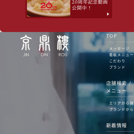
20周年記念動画
公開中！
TOP
メッセージ
看板メニュー
こだわり
ブランド
店舗検索 /
メニュー
エリアから探
ブランドから
新着情報