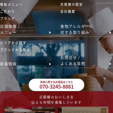
看板メニュー
京鼎樓の歴史
こだわり
会社概要
ブランド
店舗検索 /
食物アレルギーに
メニュー
対する取り組み
エリアから探す
ブランドから探す
お問合せ /
よくある質問
新着情報
採用に関するお電話はこちら
070-3245-8881
京鼎樓のおいしさを
伝える仲間を募集しています