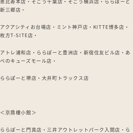
恵比寿本店・そごう千葉店・そごう横浜店・ららぽーと
新三郷店・
アクアシティお台場店・ミント神戸店・KITTE博多店・
枚方T-SITE店・
アトレ浦和店・ららぽーと豊洲店・新宿住友ビル店・あ
べのキューズモール店・
ららぽーと堺店・大井町トラックス店
＜京鼎樓小館＞
ららぽーと門真店・三井アウトレットパーク入間店・ら