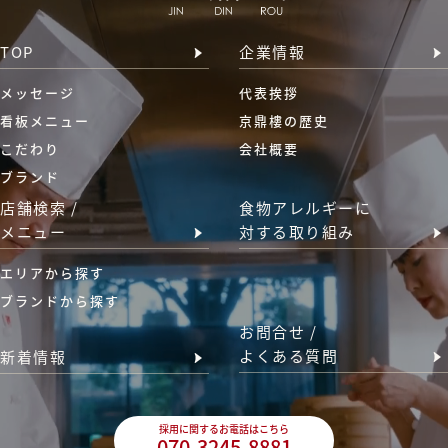
TOP
企業情報
メッセージ
代表挨拶
看板メニュー
京鼎樓の歴史
こだわり
会社概要
ブランド
店舗検索 /
食物アレルギーに
メニュー
対する取り組み
エリアから探す
ブランドから探す
お問合せ /
よくある質問
新着情報
採用に関するお電話はこちら
070-3245-8881