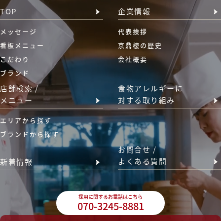
TOP
企業情報
メッセージ
代表挨拶
看板メニュー
京鼎樓の歴史
こだわり
会社概要
ブランド
店舗検索 /
食物アレルギーに
メニュー
対する取り組み
エリアから探す
ブランドから探す
お問合せ /
よくある質問
新着情報
採用に関するお電話はこちら
070-3245-8881