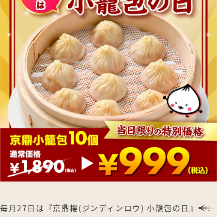
毎月27日は『京鼎樓(ジンディンロウ) 小籠包の日』📢✨