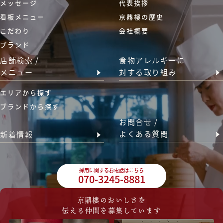
メッセージ
代表挨拶
看板メニュー
京鼎樓の歴史
こだわり
会社概要
ブランド
店舗検索 /
食物アレルギーに
メニュー
対する取り組み
エリアから探す
ブランドから探す
お問合せ /
よくある質問
新着情報
採用に関するお電話はこちら
070-3245-8881
京鼎樓のおいしさを
伝える仲間を募集しています