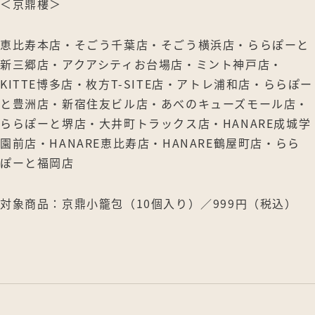
＜京鼎樓＞
恵比寿本店・そごう千葉店・そごう横浜店・ららぽーと
新三郷店・アクアシティお台場店・ミント神戸店・
KITTE博多店・枚方T-SITE店・アトレ浦和店・ららぽー
と豊洲店・新宿住友ビル店・あべのキューズモール店・
ららぽーと堺店・大井町トラックス店・HANARE成城学
園前店・HANARE恵比寿店・HANARE鶴屋町店・らら
ぽーと福岡店
対象商品：京鼎小籠包（10個入り）／999円（税込）