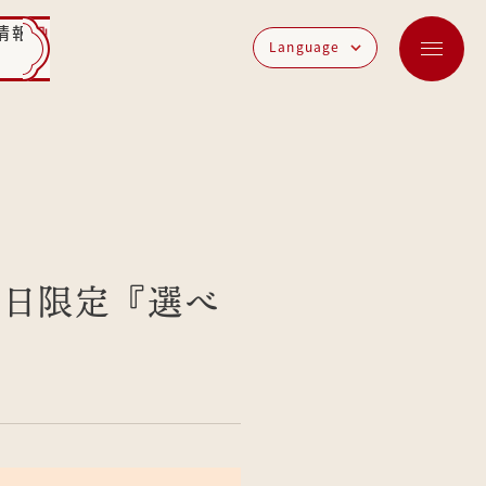
情報
Language
平日限定『選べ