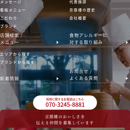
メッセージ
代表挨拶
看板メニュー
京鼎樓の歴史
こだわり
会社概要
ブランド
店舗検索 /
食物アレルギーに
メニュー
対する取り組み
エリアから探す
ブランドから探す
お問合せ /
よくある質問
新着情報
採用に関するお電話はこちら
070-3245-8881
京鼎樓のおいしさを
伝える仲間を募集しています